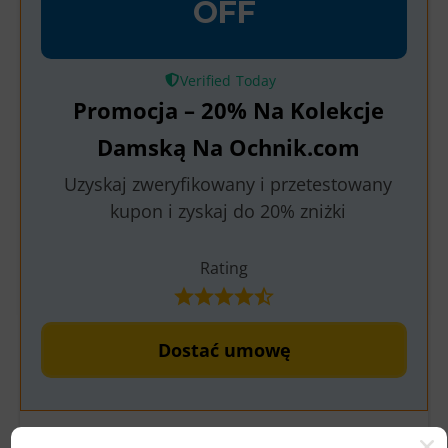
OFF
Verified
Promocja – 20% Na Kolekcje
Damską Na Ochnik.com
Uzyskaj zweryfikowany i przetestowany
kupon i zyskaj do 20% zniżki
Rating
Dostać umowę