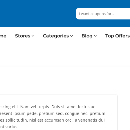
me
Stores
Categories
Blog
Top Offer
cing elit. Nam vel turpis. Duis sit amet lectus ac
Praesent ipsum pede, pretium sed, congue nec, pretium
es sollicitudin, nisl est accumsan orci, a venenatis dui
nt varius.