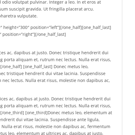
odio volutpat pulvinar. Integer a leo. In et eros at
um suscipit gravida. Ut fringilla placerat arcu.
pharetra vulputate.
 height=”300″ position=”left”][/one_half][one_half_last]
position=”right”][/one_half_last]
es ac, dapibus at justo. Donec tristique hendrerit dui
ng porta aliquam et, rutrum nec lectus. Nulla erat risus,
[/one_half] [one_half_last] Donec metus leo,
ec tristique hendrerit dui vitae lacinia. Suspendisse
m nec lectus. Nulla erat risus, molestie non dapibus ac,
ces ac, dapibus at justo. Donec tristique hendrerit dui
ng porta aliquam et, rutrum nec lectus. Nulla erat risus,
s[/one_third] [one_third]Donec metus leo, elementum at
endrerit dui vitae lacinia. Suspendisse ante ligula,
. Nulla erat risus, molestie non dapibus ac, fermentum
etus leo, elementum at ultrices ac, dapibus at justo.