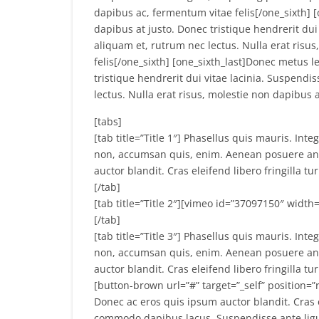
dapibus ac, fermentum vitae felis[/one_sixth] 
dapibus at justo. Donec tristique hendrerit dui 
aliquam et, rutrum nec lectus. Nulla erat risu
felis[/one_sixth] [one_sixth_last]Donec metus l
tristique hendrerit dui vitae lacinia. Suspendi
lectus. Nulla erat risus, molestie non dapibus a
[tabs]
[tab title=”Title 1″] Phasellus quis mauris. Int
non, accumsan quis, enim. Aenean posuere ante 
auctor blandit. Cras eleifend libero fringilla 
[/tab]
[tab title=”Title 2″][vimeo id=”37097150″ width=
[/tab]
[tab title=”Title 3″] Phasellus quis mauris. Int
non, accumsan quis, enim. Aenean posuere ante 
auctor blandit. Cras eleifend libero fringilla 
[button-brown url=”#” target=”_self” position=
Donec ac eros quis ipsum auctor blandit. Cras e
commodo dapibus lacus. Suspendisse ante ligul