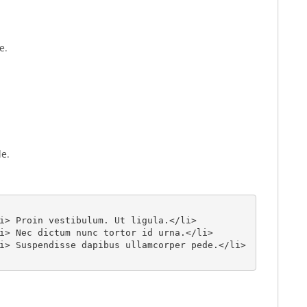
e.
e.
i> Proin vestibulum. Ut ligula.</li>

i> Nec dictum nunc tortor id urna.</li>

i> Suspendisse dapibus ullamcorper pede.</li>
