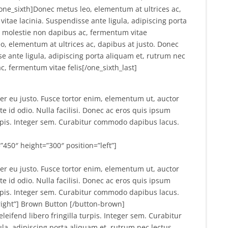
[one_sixth]Donec metus leo, elementum at ultrices ac,
vitae lacinia. Suspendisse ante ligula, adipiscing porta
s, molestie non dapibus ac, fermentum vitae
eo, elementum at ultrices ac, dapibus at justo. Donec
sse ante ligula, adipiscing porta aliquam et, rutrum nec
c, fermentum vitae felis[/one_sixth_last]
eger eu justo. Fusce tortor enim, elementum ut, auctor
id odio. Nulla facilisi. Donec ac eros quis ipsum
turpis. Integer sem. Curabitur commodo dapibus lacus.
”450″ height=”300″ position=”left”]
eger eu justo. Fusce tortor enim, elementum ut, auctor
id odio. Nulla facilisi. Donec ac eros quis ipsum
turpis. Integer sem. Curabitur commodo dapibus lacus.
”right”] Brown Button [/button-brown]
leifend libero fringilla turpis. Integer sem. Curabitur
a, adipiscing porta aliquam et, rutrum nec lectus.