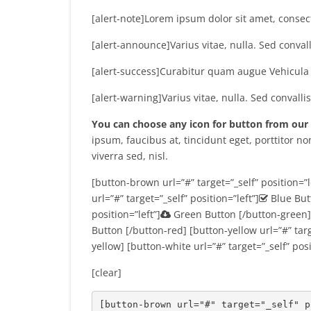
[alert-note]Lorem ipsum dolor sit amet, consecte
[alert-announce]Varius vitae, nulla. Sed convall
[alert-success]Curabitur quam augue Vehicula q
[alert-warning]Varius vitae, nulla. Sed convallis
You can choose any icon for button from our
ipsum, faucibus at, tincidunt eget, porttitor non
viverra sed, nisl.
[button-brown url=”#” target=”_self” position=”l
url=”#” target=”_self” position=”left”]
Blue Butt
position=”left”]
Green Button [/button-green] [
Button [/button-red] [button-yellow url=”#” targe
yellow] [button-white url=”#” target=”_self” posi
[clear]
[
button-brown url="#" target="_self" p