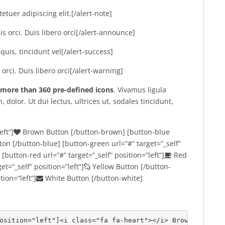
tuer adipiscing elit.[/alert-note]
is orci. Duis libero orci[/alert-announce]
uis, tincidunt vel[/alert-success]
 orci. Duis libero orci[/alert-warning]
 more than 360 pre-defined icons
. Vivamus ligula
, dolor. Ut dui lectus, ultrices ut, sodales tincidunt,
eft”]
Brown Button [/button-brown] [button-blue
on [/button-blue] [button-green url=”#” target=”_self”
button-red url=”#” target=”_self” position=”left”]
Red
t=”_self” position=”left”]
Yellow Button [/button-
tion=”left”]
White Button [/button-white]
osition="left"
]<
i class="fa fa
-heart
"><
/i> Brown Button 