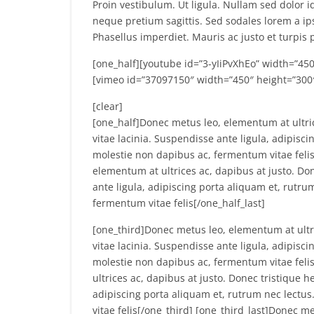
Proin vestibulum. Ut ligula. Nullam sed dolor id 
neque pretium sagittis. Sed sodales lorem a ips
Phasellus imperdiet. Mauris ac justo et turpis 
[one_half][youtube id=”3-yIiPvXhEo” width=”450″
[vimeo id=”37097150″ width=”450″ height=”300″ 
[clear]
[one_half]Donec metus leo, elementum at ultric
vitae lacinia. Suspendisse ante ligula, adipisci
molestie non dapibus ac, fermentum vitae felis
elementum at ultrices ac, dapibus at justo. Don
ante ligula, adipiscing porta aliquam et, rutru
fermentum vitae felis[/one_half_last]
[one_third]Donec metus leo, elementum at ultri
vitae lacinia. Suspendisse ante ligula, adipisci
molestie non dapibus ac, fermentum vitae feli
ultrices ac, dapibus at justo. Donec tristique h
adipiscing porta aliquam et, rutrum nec lectus
vitae felis[/one_third] [one_third_last]Donec m